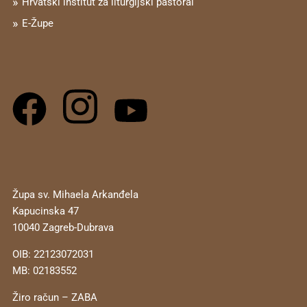
Hrvatski institut za liturgijski pastoral
E-Župe
Župa sv. Mihaela Arkanđela
Kapucinska 47
10040 Zagreb-Dubrava
OIB: 22123072031
MB: 02183552
Žiro račun – ZABA