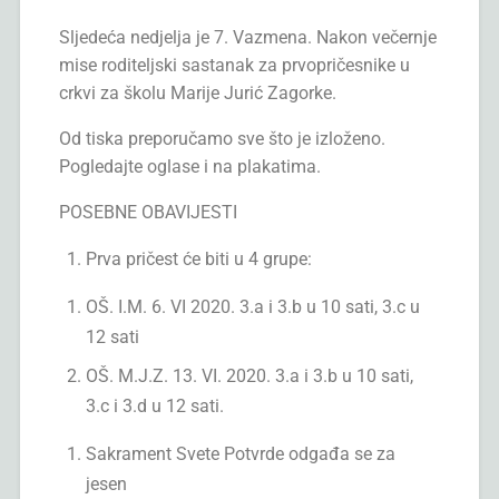
Sljedeća nedjelja je 7. Vazmena. Nakon večernje
mise roditeljski sastanak za prvopričesnike u
crkvi za školu Marije Jurić Zagorke.
Od tiska preporučamo sve što je izloženo.
Pogledajte oglase i na plakatima.
POSEBNE OBAVIJESTI
Prva pričest će biti u 4 grupe:
OŠ. I.M. 6. VI 2020. 3.a i 3.b u 10 sati, 3.c u
12 sati
OŠ. M.J.Z. 13. VI. 2020. 3.a i 3.b u 10 sati,
3.c i 3.d u 12 sati.
Sakrament Svete Potvrde odgađa se za
jesen