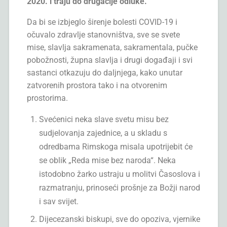
2020. i traju do drugačije odluke.
Da bi se izbjeglo širenje bolesti COVID-19 i
očuvalo zdravlje stanovništva, sve se svete
mise, slavlja sakramenata, sakramentala, pučke
pobožnosti, župna slavlja i drugi događaji i svi
sastanci otkazuju do daljnjega, kako unutar
zatvorenih prostora tako i na otvorenim
prostorima.
Svećenici neka slave svetu misu bez
sudjelovanja zajednice, a u skladu s
odredbama Rimskoga misala upotrijebit će
se oblik „Reda mise bez naroda“. Neka
istodobno žarko ustraju u molitvi Časoslova i
razmatranju, prinoseći prošnje za Božji narod
i sav svijet.
Dijecezanski biskupi, sve do opoziva, vjernike