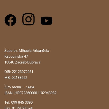
Župa sv. Mihaela Arkanđela
Kapucinska 47
10040 Zagreb-Dubrava
OIB: 22123072031
MB: 02183552
Žiro račun – ZABA
IBAN: HR0723600001102943982
Tel. 099 845 3390
Fax. 01 29 58 674