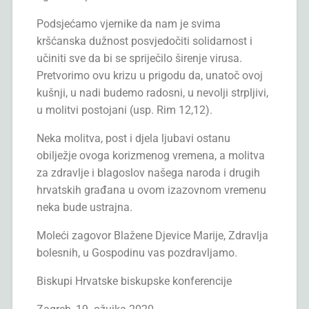
Podsjećamo vjernike da nam je svima
kršćanska dužnost posvjedočiti solidarnost i
učiniti sve da bi se spriječilo širenje virusa.
Pretvorimo ovu krizu u prigodu da, unatoč ovoj
kušnji, u nadi budemo radosni, u nevolji strpljivi,
u molitvi postojani (usp. Rim 12,12).
Neka molitva, post i djela ljubavi ostanu
obilježje ovoga korizmenog vremena, a molitva
za zdravlje i blagoslov našega naroda i drugih
hrvatskih građana u ovom izazovnom vremenu
neka bude ustrajna.
Moleći zagovor Blažene Djevice Marije, Zdravlja
bolesnih, u Gospodinu vas pozdravljamo.
Biskupi Hrvatske biskupske konferencije