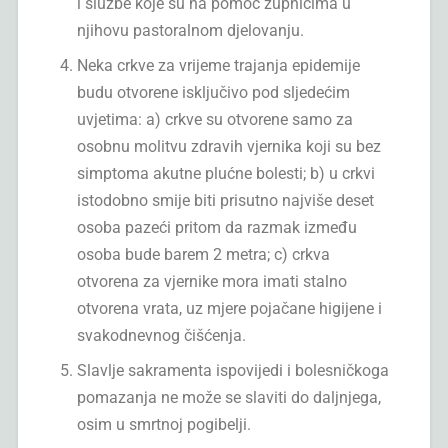
i službe koje su na pomoć župnicima u
njihovu pastoralnom djelovanju.
Neka crkve za vrijeme trajanja epidemije
budu otvorene isključivo pod sljedećim
uvjetima: a) crkve su otvorene samo za
osobnu molitvu zdravih vjernika koji su bez
simptoma akutne plućne bolesti; b) u crkvi
istodobno smije biti prisutno najviše deset
osoba pazeći pritom da razmak između
osoba bude barem 2 metra; c) crkva
otvorena za vjernike mora imati stalno
otvorena vrata, uz mjere pojačane higijene i
svakodnevnog čišćenja.
Slavlje sakramenta ispovijedi i bolesničkoga
pomazanja ne može se slaviti do daljnjega,
osim u smrtnoj pogibelji.