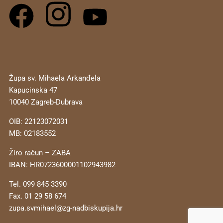
Župa sv. Mihaela Arkanđela
Kapucinska 47
10040 Zagreb-Dubrava
OIB: 22123072031
MB: 02183552
Žiro račun – ZABA
IBAN: HR0723600001102943982
Tel. 099 845 3390
Fax. 01 29 58 674
zupa.svmihael@zg-nadbiskupija.hr