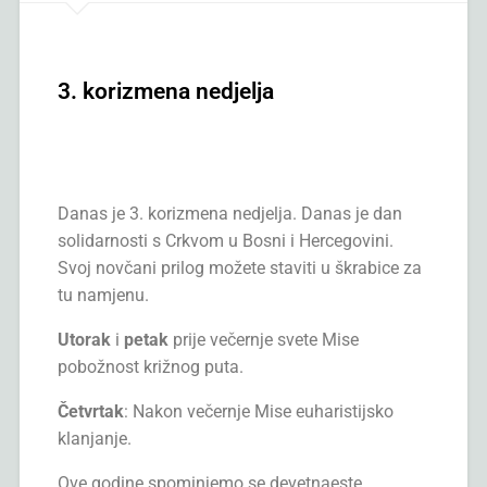
3. korizmena nedjelja
Danas je 3. korizmena nedjelja. Danas je dan
solidarnosti s Crkvom u Bosni i Hercegovini.
Svoj novčani prilog možete staviti u škrabice za
tu namjenu.
Utorak
i
petak
prije večernje svete Mise
pobožnost križnog puta.
Četvrtak
: Nakon večernje Mise euharistijsko
klanjanje.
Ove godine spominjemo se devetnaeste