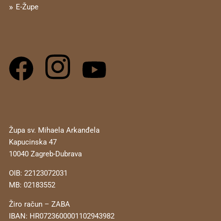
E-Župe
Župa sv. Mihaela Arkanđela
Kapucinska 47
10040 Zagreb-Dubrava
OIB: 22123072031
MB: 02183552
Žiro račun – ZABA
IBAN: HR0723600001102943982