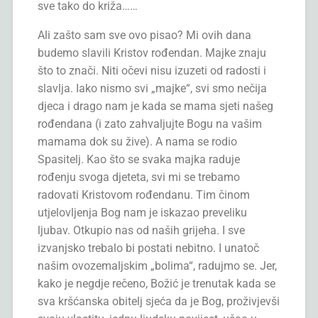
sve tako do križa……
Ali zašto sam sve ovo pisao? Mi ovih dana
budemo slavili Kristov rođendan. Majke znaju
što to znači. Niti očevi nisu izuzeti od radosti i
slavlja. Iako nismo svi „majke“, svi smo nečija
djeca i drago nam je kada se mama sjeti našeg
rođendana (i zato zahvaljujte Bogu na vašim
mamama dok su žive). A nama se rodio
Spasitelj. Kao što se svaka majka raduje
rođenju svoga djeteta, svi mi se trebamo
radovati Kristovom rođendanu. Tim činom
utjelovljenja Bog nam je iskazao preveliku
ljubav. Otkupio nas od naših grijeha. I sve
izvanjsko trebalo bi postati nebitno. I unatoč
našim ovozemaljskim „bolima“, radujmo se. Jer,
kako je negdje rečeno, Božić je trenutak kada se
sva kršćanska obitelj sjeća da je Bog, proživjevši