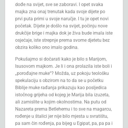
dođe na svijet, sve se zaboravi. I opet svaka
majka zna onaj trenutak kada svoje dijete po
prvi puta primi u svoje naručje. I tu je opet novi
početak. Dijete je došlo na svijet, počinju nove
drukčije brige i majka dok je živa bude imala iste
osjećaje, iste strepnje prema svome djetetu bez
obzira koliko ono imalo godina.
Pokušajmo si dočarati kako je bilo s Marijom,
Isusovom majkom. Je li i ona prolazila iste boli i
„porođajne muke“? Možda, uz pokoju teološku
spekulaciju s obzirom na to da se u početku
Biblije muke rađanja prikazuju kao posljedica
istočnog grijeha od kojeg je Marija bila izuzeta,
ali zamislite u kojim okolnostima. Na putu od
Nazareta prema Betlehemu i to sve na magarcu,
rođenje u štalici jer nije bilo mjesta u svratištu,
pa sam čin rođenja, pa bijeg u Egipat, pa, pa pa i