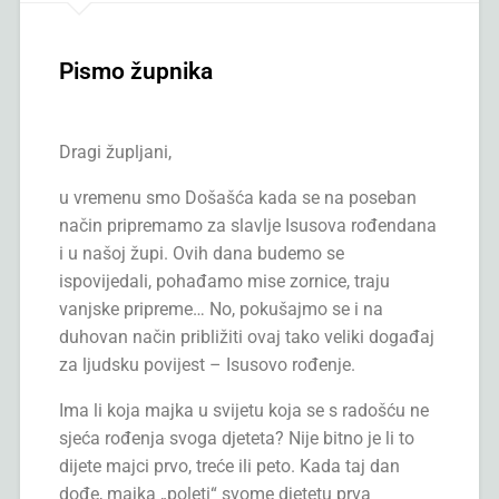
Pismo župnika
Dragi župljani,
u vremenu smo Došašća kada se na poseban
način pripremamo za slavlje Isusova rođendana
i u našoj župi. Ovih dana budemo se
ispovijedali, pohađamo mise zornice, traju
vanjske pripreme… No, pokušajmo se i na
duhovan način približiti ovaj tako veliki događaj
za ljudsku povijest – Isusovo rođenje.
Ima li koja majka u svijetu koja se s radošću ne
sjeća rođenja svoga djeteta? Nije bitno je li to
dijete majci prvo, treće ili peto. Kada taj dan
dođe, majka „poleti“ svome djetetu prva