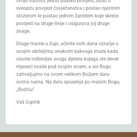
svoju vlastitu, jednu ljudsku povijest, ušao u
sveopću povijest čovječanstva i postao njezinim
stožerom te postao jednim žarištem koje skreće
povijest na druge linije i osigurava joj druge
snage.
Drage mame u župi, učinite ovih dana ozračje u
svojim obiteljima onakvim kakvoga imate kada
slavite rođendan svoga djeteta kojega ste devet
mjeseci nosile pod svojim srcem, a svi Bogu
zahvaljujmo na ovom velikom Božjem daru
svima nama. Na daru spasenja po malom Bogu,
„Božiću“.
Vaš župnik