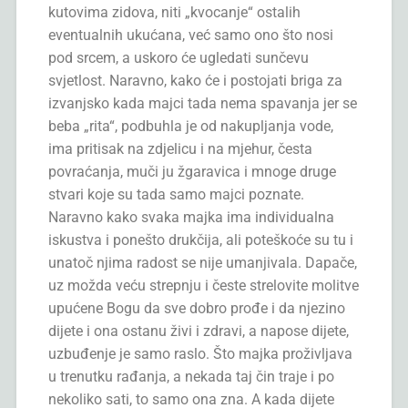
kutovima zidova, niti „kvocanje“ ostalih
eventualnih ukućana, već samo ono što nosi
pod srcem, a uskoro će ugledati sunčevu
svjetlost. Naravno, kako će i postojati briga za
izvanjsko kada majci tada nema spavanja jer se
beba „rita“, podbuhla je od nakupljanja vode,
ima pritisak na zdjelicu i na mjehur, česta
povraćanja, muči ju žgaravica i mnoge druge
stvari koje su tada samo majci poznate.
Naravno kako svaka majka ima individualna
iskustva i ponešto drukčija, ali poteškoće su tu i
unatoč njima radost se nije umanjivala. Dapače,
uz možda veću strepnju i česte strelovite molitve
upućene Bogu da sve dobro prođe i da njezino
dijete i ona ostanu živi i zdravi, a napose dijete,
uzbuđenje je samo raslo. Što majka proživljava
u trenutku rađanja, a nekada taj čin traje i po
nekoliko sati, to samo ona zna. A kada dijete