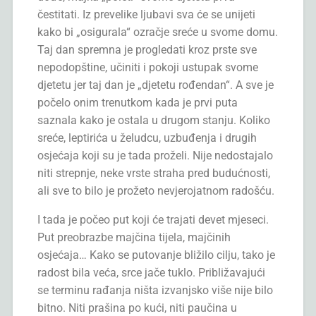
čestitati. Iz prevelike ljubavi sva će se unijeti
kako bi „osigurala“ ozračje sreće u svome domu.
Taj dan spremna je progledati kroz prste sve
nepodopštine, učiniti i pokoji ustupak svome
djetetu jer taj dan je „djetetu rođendan“. A sve je
počelo onim trenutkom kada je prvi puta
saznala kako je ostala u drugom stanju. Koliko
sreće, leptirića u želudcu, uzbuđenja i drugih
osjećaja koji su je tada proželi. Nije nedostajalo
niti strepnje, neke vrste straha pred budućnosti,
ali sve to bilo je prožeto nevjerojatnom radošću.
I tada je počeo put koji će trajati devet mjeseci.
Put preobrazbe majčina tijela, majčinih
osjećaja… Kako se putovanje bližilo cilju, tako je
radost bila veća, srce jače tuklo. Približavajući
se terminu rađanja ništa izvanjsko više nije bilo
bitno. Niti prašina po kući, niti paučina u