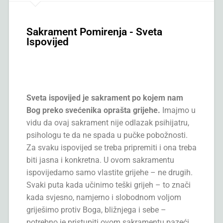
Sakrament Pomirenja - Sveta
Ispovijed
Sveta ispovijed je sakrament po kojem nam
Bog preko svećenika oprašta grijehe.
Imajmo u
vidu da ovaj sakrament nije odlazak psihijatru,
psihologu te da ne spada u pučke pobožnosti.
Za svaku ispovijed se treba pripremiti i ona treba
biti jasna i konkretna. U ovom sakramentu
ispovijedamo samo vlastite grijehe – ne drugih.
Svaki puta kada učinimo teški grijeh – to znači
kada svjesno, namjerno i slobodnom voljom
griješimo protiv Boga, bližnjega i sebe –
potrebno je pristupiti ovom sakramentu pazeći