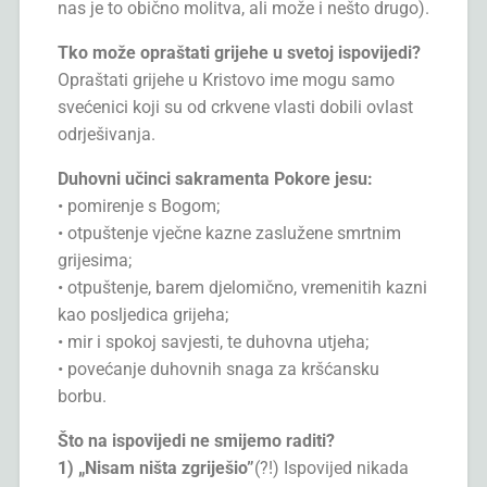
nas je to obično molitva, ali može i nešto drugo).
Tko može opraštati grijehe u svetoj ispovijedi?
Opraštati grijehe u Kristovo ime mogu samo
svećenici koji su od crkvene vlasti dobili ovlast
odrješivanja.
Duhovni učinci sakramenta Pokore jesu:
• pomirenje s Bogom;
• otpuštenje vječne kazne zaslužene smrtnim
grijesima;
• otpuštenje, barem djelomično, vremenitih kazni
kao posljedica grijeha;
• mir i spokoj savjesti, te duhovna utjeha;
• povećanje duhovnih snaga za kršćansku
borbu.
Što na ispovijedi ne smijemo raditi?
1) „Nisam ništa zgriješio”
(?!) Ispovijed nikada