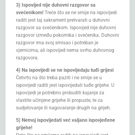
3) Ispovijed nije duhovni razgovor sa
svećenikom!
Treće što se ne smije na ispovijedi
raditi jest taj sakrament pretvarati u duhovni
razgovor sa svećenikom. Ispovijed nije duhovni
razgovor između pokornika i svećenika. Duhovni
razgovor ima svoj smisao i potreban je
vjernicima, ali ispovijed nema svrhu duhovnog
razgovora.
4) Na ispovijedi se ne ispovijedaju tuđi grijesi
Četvrto na što treba paziti i ne smije se u
ispovijedi raditi jest ispovijedati tuđe grijehe. U
ispovijedi je potrebno probuditi kajanje za
vlastite učinjene grijehe ili propuste, te za
sudjelovanje ili nagovaranje drugih na grijeh.
5) Nemoj ispovijedati već valjano ispovjeđene
grijehe!