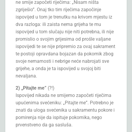
ne smije započeti riječima: „Nisam ništa
zgriješio”. Onaj tko tim riječima započinje
ispovijed u tom je trenutku na krivom mjestu iz
dva razloga: ili zaista nema grijeha te mu
ispovijed u tom slučaju nije niti potrebna, ili nije
promislio o svojim grijesima od prošle valjane
ispovijedi te se nije pripremio za ovaj sakrament
te postoji opravdana bojazan da pokornik zbog
svoje nemarnosti i nebrige neće nabrojati sve
grijehe, a onda je ta ispovijed u svojoj biti
nevaljana.
2) „Pitajte me”
(?!)
Ispovijed nikada ne smijemo započeti riječima
upućenima svećeniku: „Pitajte me”. Potrebno je
znati da uloga svećenika u sakramentu pokore i
pomirenja nije da ispituje pokornika, nego
prvenstveno da ga sasluša.