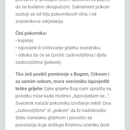
da ne budemo skrupulozni. Sakrament pokore
sastoji se od triju pokornikovih čina i od
svećenikova odrješenja.
Čini pokornika:
• kajanje;
• ispovijed ili očitovanje grijeha svećeniku;
• odluka da će se izvršiti zadovoljština i djela
zadovoljštine (pokore).
Tko želi postići pomirenje s Bogom, Crkvom i
sa samim sobom, mora svećeniku ispovjediti
teške grijehe
(lake grijehe Bog nam oprašta na
početku mise kada molimo „Ispovijedam se…“.
Svećenik nalaže pokorniku izvršenje nekih čina
„zadovoljštine“ ili „pokore“ da bi nadoknadio
štetu nanesenu grijehom i povratio se
ponašanju koje dolikuje Kristovu učeniku (kod