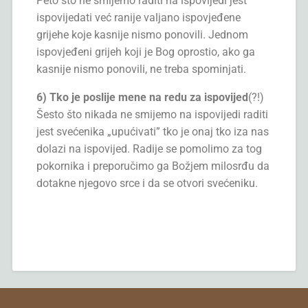
Peto što ne smijemo raditi na ispovijedi jest
ispovijedati već ranije valjano ispovjeđene
grijehe koje kasnije nismo ponovili. Jednom
ispovjeđeni grijeh koji je Bog oprostio, ako ga
kasnije nismo ponovili, ne treba spominjati.
6) Tko je poslije mene na redu za ispovijed
(?!)
Šesto što nikada ne smijemo na ispovijedi raditi
jest svećenika „upućivati” tko je onaj tko iza nas
dolazi na ispovijed. Radije se pomolimo za tog
pokornika i preporučimo ga Božjem milosrđu da
dotakne njegovo srce i da se otvori svećeniku.