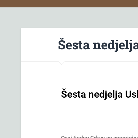
Šesta nedjelj
Šesta nedjelja Us
Ovaj tjedan Crkva se
spominje