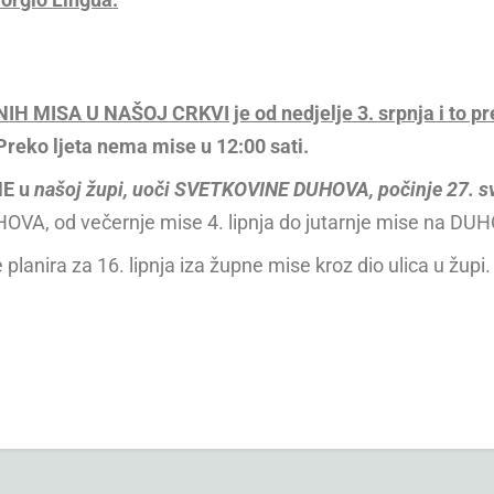
N
IH MISA U NAŠOJ CRKVI
je od nedjelje 3. srpnja i to
Preko ljeta nema mise u 12:00 sati.
ME
u
našoj župi
, uoči SVETKOVINE DUHOVA, počinje 27
.
s
HOVA, od večernje mise 4. lipnja do jutarnje mise na DUHO
 planira za 16. lipnja iza župne mise kroz dio ulica u župi.