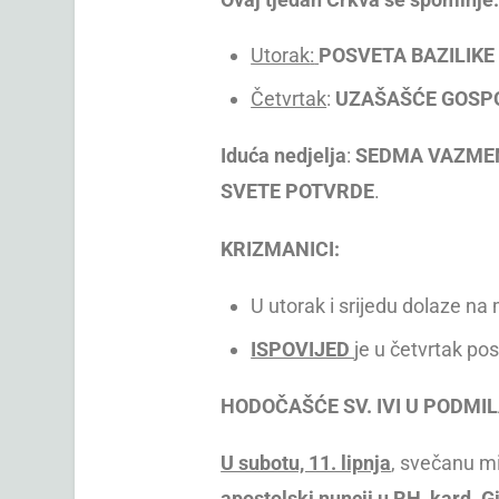
Utorak
:
POSVETA BAZILIKE 
Četvrtak
:
UZAŠAŠĆE GOSPO
I
duća nedjelja
:
SEDMA
VAZME
SVETE POTVRDE
.
KRIZMANICI
:
U utorak i srijedu dolaze na 
ISPOVIJED
je u četvrtak pos
HODOČAŠĆE SV. IVI U PODMI
U subotu, 11. lipnja
, svečanu m
apostolski nuncij u RH, kard.
G