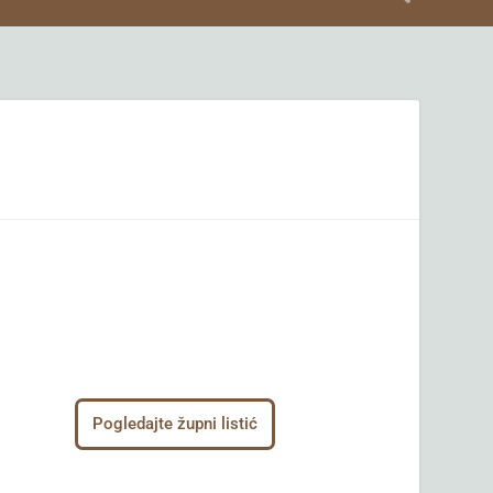
Pogledajte župni listić