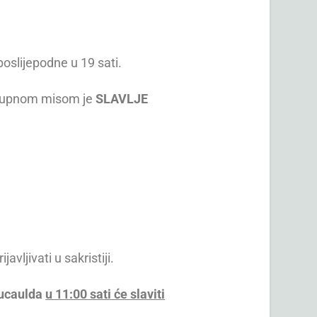
poslijepodne u 19 sati.
d župnom misom je
SLAVLJE
avljivati u sakristiji.
ucauld
a
u 11:00 sati će slaviti