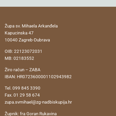
Župa sv. Mihaela Arkanđela
Kapucinska 47
10040 Zagreb-Dubrava
OIB: 22123072031
MB: 02183552
Žiro račun – ZABA
IBAN: HR0723600001102943982
Tel. 099 845 3390
Fax. 01 29 58 674
zupa.svmihael@zg-nadbiskupija.hr
Župnik: fra Goran Rukavina