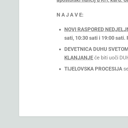
N
A
J
A
V
E:
NOVI RASPORED NEDJELJ
sati, 10:30 sati
i 19
:00
sati.
DEVETNICA DUHU SVETO
KLANJANJE
će biti uoči DU
TIJELOVSKA PROCESIJA
se