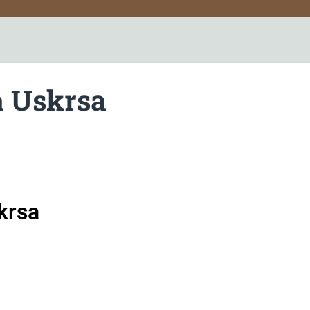
a Uskrsa
krsa
: