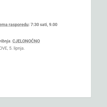
 prema rasporedu
: 7:30 sati
, 9.00
vibnja
.
CJELONO
ĆNO
VE, 5. lipnja.