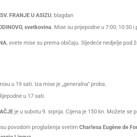
SV. FRANJE U ASIZU
, blagdan
DINOVO, svetkovina
. Mise su prijepodne u 7:00; 10:30 i 
N
A
, svete mise su prema običaju. Sljedeće nedjelje po
misu u 19 sati. Iza mise je „generalna“ proba.
lijepodne u 17 sati.
LAČJE
je u subotu 9. srpnja. Cijena je 150 kn. Možete se prij
isu povodom proglašenja svetim
Charles
a
Eugène de Fo
iorgio Lingua
.