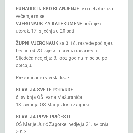
EUHARISTIJSKO
KLANJENJE
je u četvrtak iza
večernje mise.
VJERONAUK
ZA
KATEKUMENE
počinje u
utorak, 17. siječnja u 20 sati.
ŽUPNI
VJERONAUK
za 3. i 8. razrede počinje u
tjednu od 23. siječnja prema rasporedu.
Sljedeća nedjelja: 3. kroz godinu mise su po
običaju.
Preporučamo vjerski tisak.
SLAVLJA
SVETE
POTVRDE
:
6. svibnja OŠ Ivana Mažuranića
13. svibnja OŠ Marije Jurić Zagorke
SLAVLJA PRVE PRIČESTI
:
OŠ Marije Jurić Zagorke, nedjelja 21. svibnja
2023.