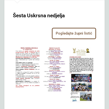
Šesta Uskrsna nedjelja
Pogledajte župni listić