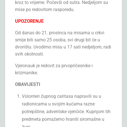
kroz to vrijeme. Počevši od sutra. Nedjeljom su
mise po redovitom rasporedu.
UPOZORENJE
Od danas do 21. prosinca na misama u crkvi
smije biti samo 25 osoba, svi drugi bit će u
dvorištu. Uvodimo misu u 17 sati nedjeljom, radi
svih okolnosti.
Vjeronauk je redovit za prvopričesnike i
krizmanike.
OBAVIJESTI
Volonteri župnog caritasa napravili su u
radionicama u svojim kućama razne
potrepštine, adventske vjenčiće. Kupnjom tih
predmeta pomažemo hraniti siromašne u
župi.