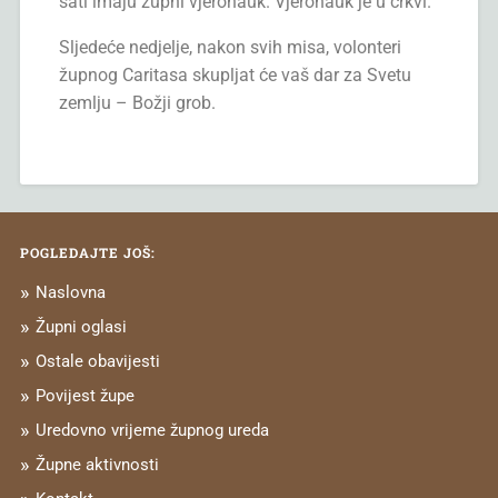
sati imaju župni vjeronauk. Vjeronauk je u crkvi.
Sljedeće nedjelje, nakon svih misa, volonteri
župnog Caritasa skupljat će vaš dar za Svetu
zemlju – Božji grob.
POGLEDAJTE JOŠ:
Naslovna
Župni oglasi
Ostale obavijesti
Povijest župe
Uredovno vrijeme župnog ureda
Župne aktivnosti