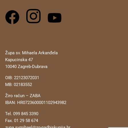
Župa sv. Mihaela Arkanđela
Kapucinska 47
10040 Zagreb-Dubrava
OIB: 22123072031
MB: 02183552
Žiro račun – ZABA
IBAN: HR0723600001102943982
Tel. 099 845 3390
Fax. 01 29 58 674
zupa.svmihael@zg-nadbiskupija.hr