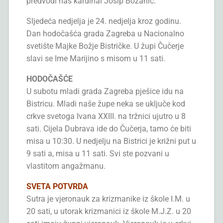
predvodi naš kardinal Josip Bozanić.
Sljedeća nedjelja je 24. nedjelja kroz godinu.
Dan hodočašća grada Zagreba u Nacionalno
svetište Majke Božje Bistričke. U župi Čučerje
slavi se Ime Marijino s misom u 11 sati.
HODOČAŠĆE
U subotu mladi grada Zagreba pješice idu na
Bistricu. Mladi naše župe neka se uključe kod
crkve svetoga Ivana XXIII. na tržnici ujutro u 8
sati. Cijela Dubrava ide do Čučerja, tamo će biti
misa u 10:30. U nedjelju na Bistrici je križni put u
9 sati a, misa u 11 sati. Svi ste pozvani u
vlastitom angažmanu.
SVETA POTVRDA
Sutra je vjeronauk za krizmanike iz škole I.M. u
20 sati, u utorak krizmanici iz škole M.J.Z. u 20