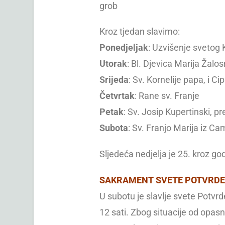
grob
Kroz tjedan slavimo:
Ponedjeljak
: Uzvišenje svetog 
Utorak
: Bl. Djevica Marija Žalo
Srijeda
: Sv. Kornelije papa, i Ci
Četvrtak
: Rane sv. Franje
Petak
: Sv. Josip Kupertinski, pr
Subota
: Sv. Franjo Marija iz C
Sljedeća nedjelja je 25. kroz go
SAKRAMENT SVETE POTVRD
U subotu je slavlje svete Potvr
12 sati. Zbog situacije od opasn