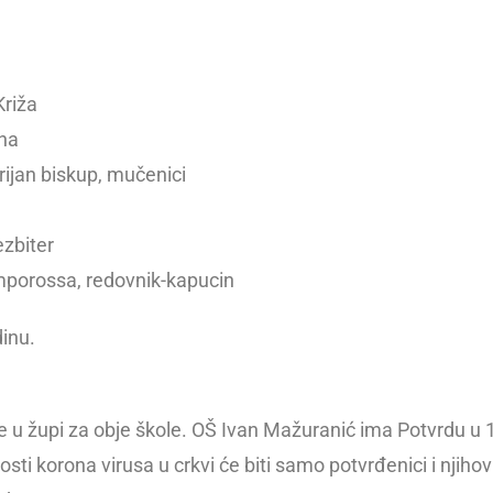
Križa
sna
prijan biskup, mučenici
ezbiter
amporossa, redovnik-kapucin
dinu.
E
de u župi za obje škole. OŠ Ivan Mažuranić ima Potvrdu u 
osti korona virusa u crkvi će biti samo potvrđenici i njiho