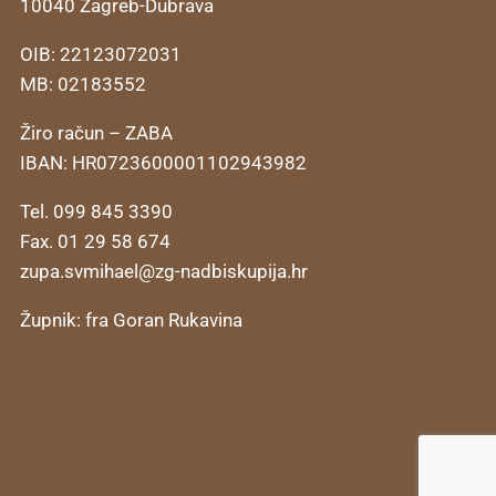
10040 Zagreb-Dubrava
OIB: 22123072031
MB: 02183552
Žiro račun – ZABA
IBAN: HR0723600001102943982
Tel. 099 845 3390
Fax. 01 29 58 674
zupa.svmihael@zg-nadbiskupija.hr
Župnik: fra Goran Rukavina