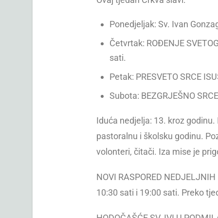
Ponedjeljak: Sv. Ivan Gonza
Četvrtak: ROĐENJE SVETOG I
sati.
Petak: PRESVETO SRCE ISUSOV
Subota: BEZGRJEŠNO SRC
Iduća nedjelja: 13. kroz godin
pastoralnu i školsku godinu. Poz
volonteri, čitači. Iza mise je pr
NOVI RASPORED NEDJELJNIH MISA 
10:30 sati i 19:00 sati. Preko tj
HODOČAŠĆE SV. IVI U PODMILAČJE 