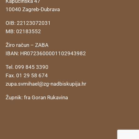
Kapucinska 47
10040 Zagreb-Dubrava
OIB: 22123072031
MB: 02183552
Žiro račun – ZABA
IBAN: HR0723600001102943982
Tel. 099 845 3390
Fax. 01 29 58 674
zupa.svmihael@zg-nadbiskupija.hr
Župnik: fra Goran Rukavina