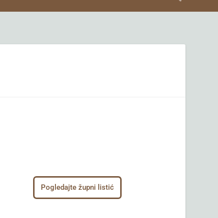
Pogledajte župni listić