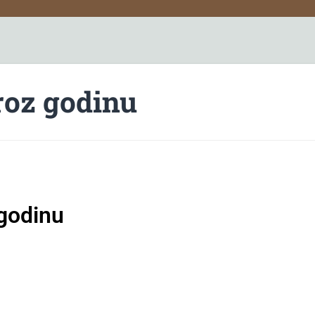
kroz godinu
 godinu