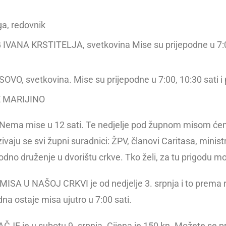
ga, redovnik
VANA KRSTITELJA, svetkovina Mise su prijepodne u 7:00
O, svetkovina. Mise su prijepodne u 7:00, 10:30 sati i p
E MARIJINO
u. Nema mise u 12 sati. Te nedjelje pod župnom misom će
ivaju se svi župni suradnici: ŽPV, članovi Caritasa, minist
igodno druženje u dvorištu crkve. Tko želi, za tu prigodu mo
U NAŠOJ CRKVI je od nedjelje 3. srpnja i to prema rasp
edna ostaje misa ujutro u 7:00 sati.
je u subotu 9. srpnja. Cijena je 150 kn. Možete se prijav