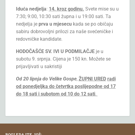
I
duća nedjelja
:
1
4
. kroz godinu
.
Svete mise su u
7:30; 9:00, 10:30 sati župna i u 19:00 sati. Ta
nedjelja je
prva u mj
esecu
kada se po običaju
sabiru dobrovoljni prilozi za naše svećeničke i
redovničke kandidate.
HODOČAŠĆE SV.
IVI U PODM
ILAČJE
je u
subotu 9. srpnja. Cijena je 150 kn. Možete se
prijavljivati u sakristiji
Od 20 lipnja do Velike Gospe
,
ŽUPNI URED
radi
o
d ponedjeljka do četvrtka poslijepodne od 17
do
18 sati
i subotom od 10 do 12 sati
.
POGLEDAJTE JOŠ: