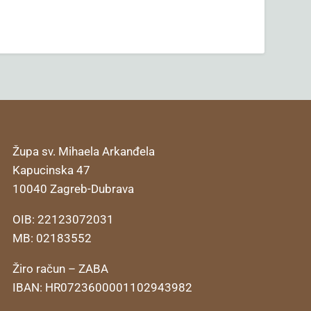
Župa sv. Mihaela Arkanđela
Kapucinska 47
10040 Zagreb-Dubrava
OIB: 22123072031
MB: 02183552
Žiro račun – ZABA
IBAN: HR0723600001102943982