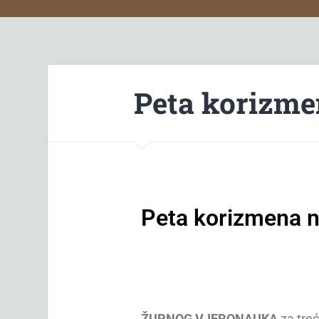
Peta korizme
Peta korizmena n
ŽUPNOG VJERONAUKA
za treć