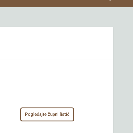
Pogledajte župni listić