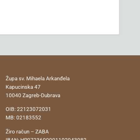
Župa sv. Mihaela Arkanđela
Kapucinska 47
10040 Zagreb-Dubrava
OIB: 22123072031
MB: 02183552
Žiro račun – ZABA
IBAN: HR0723600001102943982