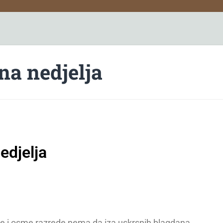
na nedjelja
edjelja
e i osme razrede nema da iza uskrsnih blagdana.