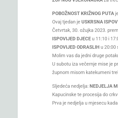
POBOŽNOST KRIŽNOG PUTA
j
Ovaj tjedan je
USKRSNA ISPOV
Četvrtak, 30. ožujka 2023. pre
ISPOVIJED DJECE
u 11:10 i 17:
ISPOVIJED ODRASLIH
u 20:00 
Molim vas da jedni druge potakn
U subotu iza večernje mise je pr
župnom misom katekumeni trebaj
Sljedeća nedjelja:
NEDJELJA M
Kapucinske te procesija do cr
Prva je nedjelja u mjesecu kada