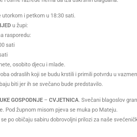
e utorkom i petkom u 18:30 sati.
IJED
u župi:
ma rasporedu:
00 sati
sati
ete, osobito djecu i mlade.
oba odraslih koji se budu krstili i primili potvrdu u vazme
u biti jer ih se svečano bude predstavilo.
UKE GOSPODNJE
–
CVJETNICA
. Svečani blagoslov gran
kve. Pod župnom misom pjeva se muka po Mateju.
 se po običaju sabiru dobrovoljni prilozi za naše svećenič